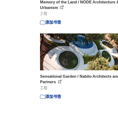
Memory of the Land / NODE Architecture 
Urbanism
工程
添加书签
Sensational Garden / Nabito Architects an
Partners
工程
添加书签