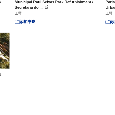
&
Municipal Raul Seixas Park Refurbishment /
Paris
Secretaria do ...
Urban
工程
工程
添加书签
添
d