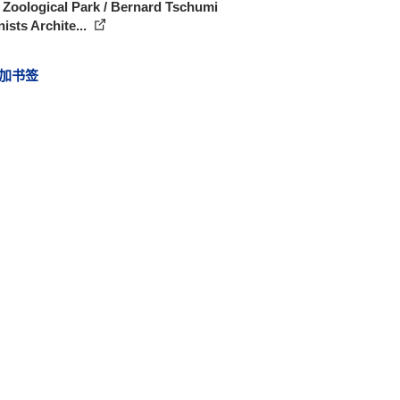
 Zoological Park / Bernard Tschumi
ists Archite...
加书签