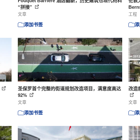
Fouquet Barrière 酒店翻新，历史建筑也现代材料
伦敦大
“拼接”
Bern
文章
工程
添加书签
添
s
圣保罗首个完整的街道规划改造项目，满意度高达
改造
92%
文章
文章
添加书签
添