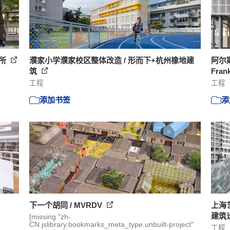
务所
濮家小学濮家校区整体改造 / 形而下+杭州橡地建
阿尔
筑
Frank
工程
工程
添加书签
添
下一个胡同 / MVRDV
上海
建筑
[missing "zh-
CN.jslibrary.bookmarks_meta_type.unbuilt-project"
工程