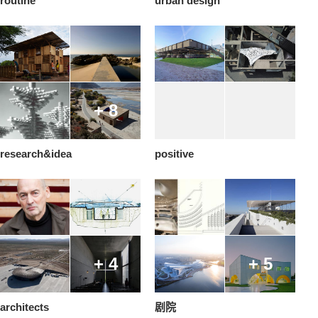
routine
urban design
+ 8
research&idea
positive
+ 4
+ 5
architects
剧院