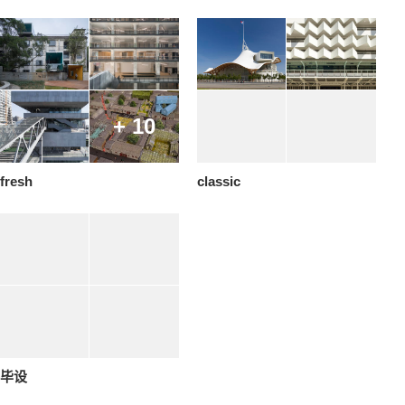
+ 10
fresh
classic
毕设