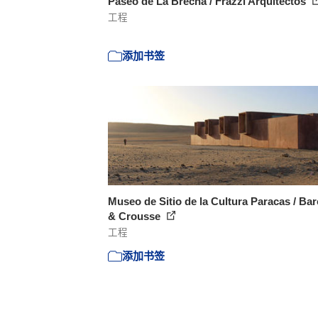
Paseo de La Brecha / Frazzi Arquitectos
工程
添加书签
Museo de Sitio de la Cultura Paracas / Bar
& Crousse
工程
添加书签