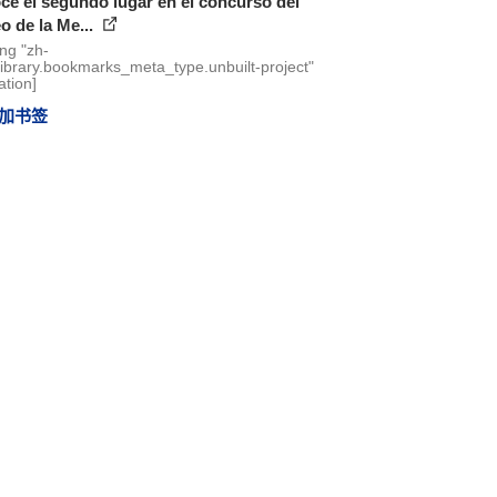
e el segundo lugar en el concurso del
 de la Me...
ing "zh-
library.bookmarks_meta_type.unbuilt-project"
ation]
加书签