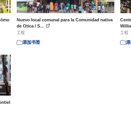
¿Cómo
Nuevo local comunal para la Comunidad nativa
Centr
de Otica / S...
Willi
工程
工程
添加书签
添
ntiel