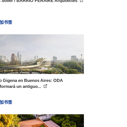
a Sóller / BARRIO PERAIRE Arquitectes
加书签
o Gigena en Buenos Aires: ODA
formará un antiguo...
加书签