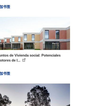
加书签
ntos de Vivienda social: Potenciales
tores de l...
加书签