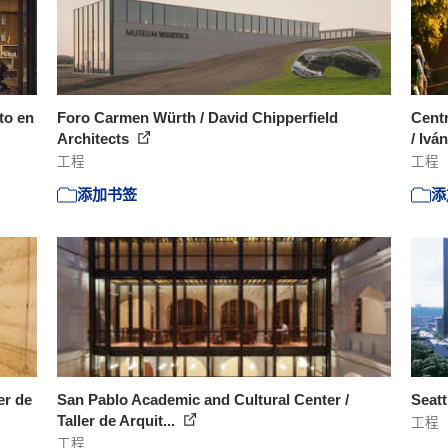
to en
Foro Carmen Würth / David Chipperfield
Centr
Architects
/ Ivá
工程
工程
添加书签
添
er de
San Pablo Academic and Cultural Center /
Seatt
Taller de Arquit...
工程
工程