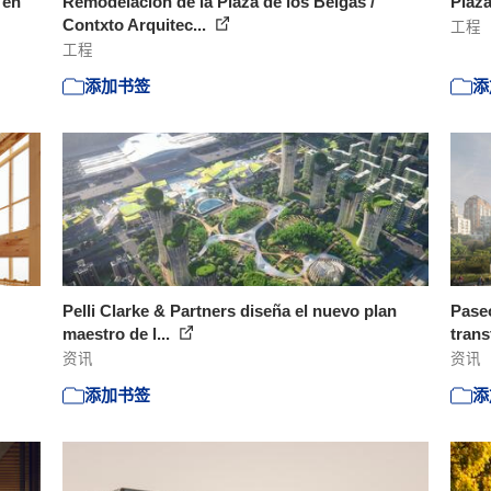
 en
Remodelación de la Plaza de los Belgas /
Plaz
Contxto Arquitec...
工程
工程
添加书签
添
Pelli Clarke & Partners diseña el nuevo plan
Pase
maestro de l...
trans
资讯
资讯
添加书签
添