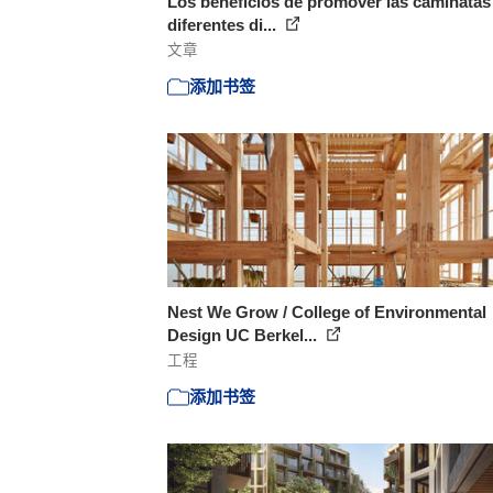
Los beneficios de promover las caminatas
diferentes di...
文章
添加书签
Nest We Grow / College of Environmental
Design UC Berkel...
工程
添加书签