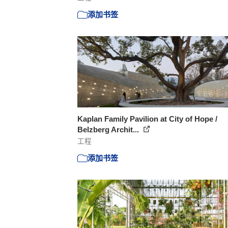
添加书签
Kaplan Family Pavilion at City of Hope /
Belzberg Archit...
工程
添加书签