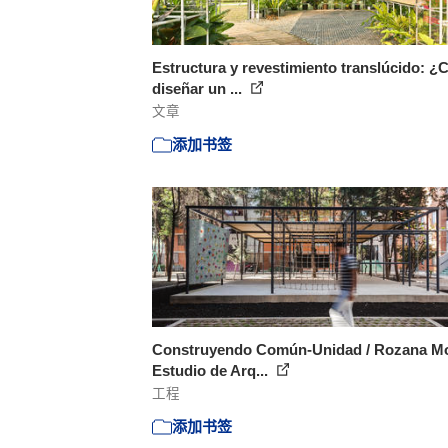
Estructura y revestimiento translúcido: 
diseñar un ...
文章
添加书签
Construyendo Común-Unidad / Rozana Mo
Estudio de Arq...
工程
添加书签