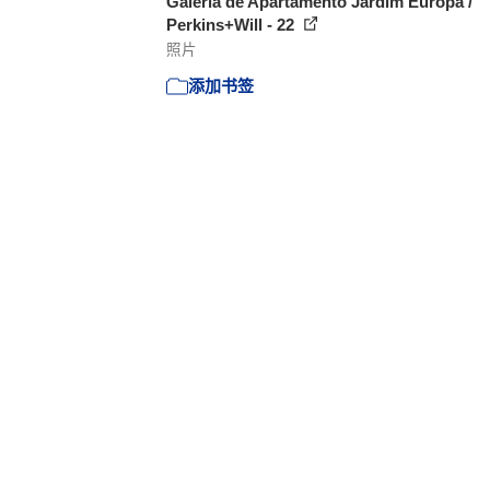
Galería de Apartamento Jardim Europa /
Perkins+Will - 22
照片
添加书签