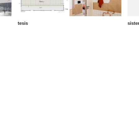
tesis
sist