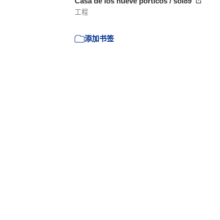
Casa de los nueve pórticos / sol89
工程
添加书签