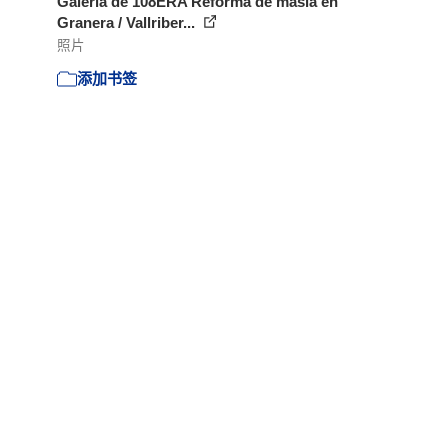
Galería de 108ERA Reforma de masía en
Granera / Vallriber...
照片
添加书签