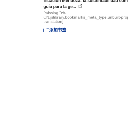
Estación Mendoza: la sustentabilidad co
guía para la ge...
[missing "zh-
CN.jslibrary.bookmarks_meta_type.unbuilt-proj
translation]
添加书签