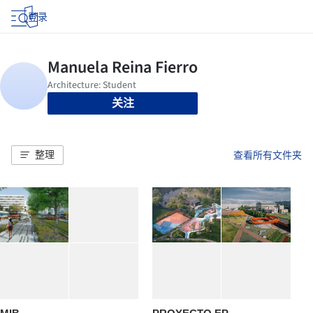
登录
关注
整理
查看所有文件夹