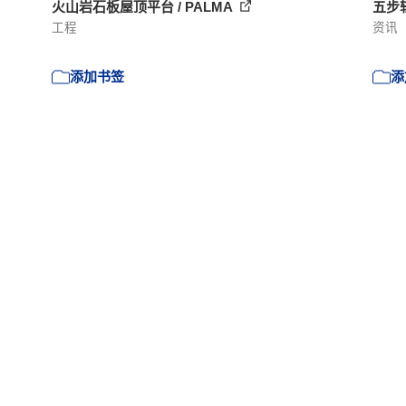
火山岩石板屋顶平台 / PALMA
五步
工程
资讯
添加书签
添