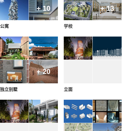
+ 10
+ 13
公寓
学校
+ 20
独立别墅
立面