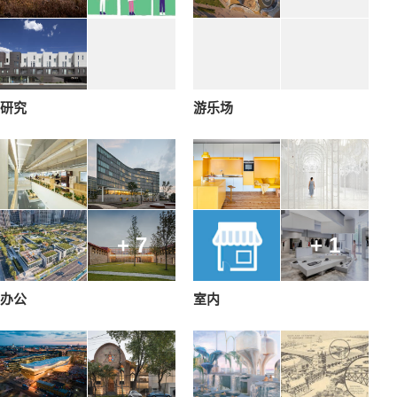
研究
游乐场
+ 7
+ 1
办公
室内