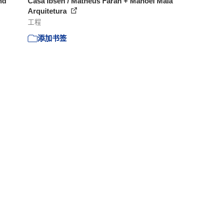
nd
Casa Ibsen / Matheus Farah + Manoel Maia
Arquitetura
工程
添加书签