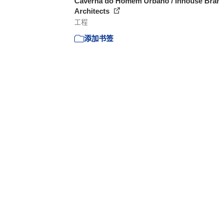
Caverna do Homem Urbano / Inhouse Bra
Architects
工程
添加书签