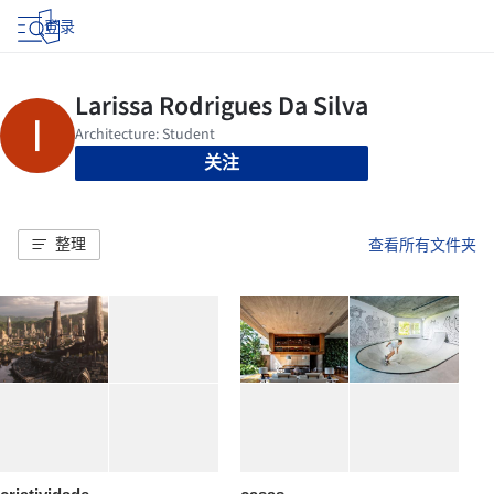
登录
关注
整理
查看所有文件夹