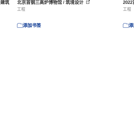
合建筑
北京首钢三高炉博物馆 / 筑境设计
202
工程
工程
添加书签
添