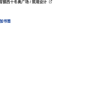
2首钢西十冬奥广场 / 筑境设计
加书签