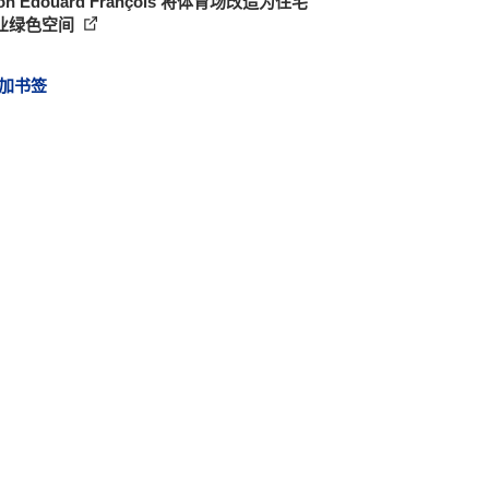
son Edouard François 将体育场改造为住宅
业绿色空间
加书签