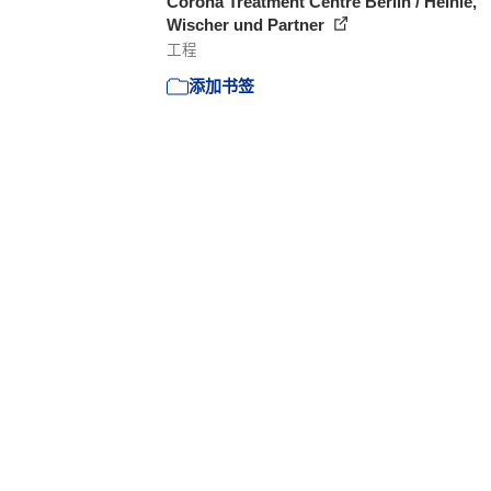
Corona Treatment Centre Berlin / Heinle,
Wischer und Partner
工程
添加书签