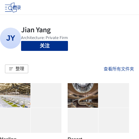
登录
关注
整理
查看所有文件夹