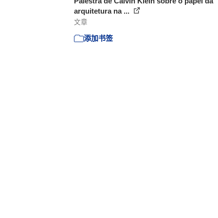
Palestra de Calvin Klein sobre o papel da
arquitetura na ...
文章
添加书签