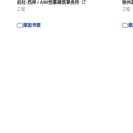
后社·西岸 / AIM恺慕建筑事务所
徐州星
工程
工程
添加书签
添