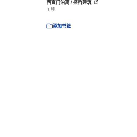
西直门泊寓 / 盛哲建筑
工程
添加书签