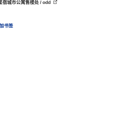
宿城市公寓售楼处 / odd
加书签