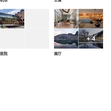
机场
公寓
+ 4
医院
展厅