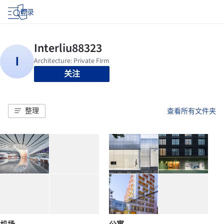
登录
关注
整理
查看所有文件夹