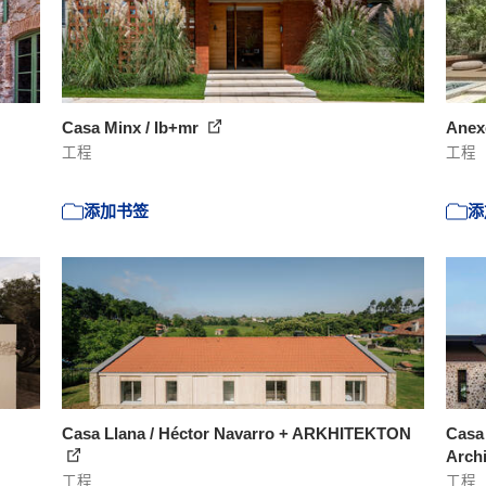
Casa Minx / Ib+mr
Anexo
工程
工程
添加书签
添
Casa Llana / Héctor Navarro + ARKHITEKTON
Casa 
Archi
工程
工程