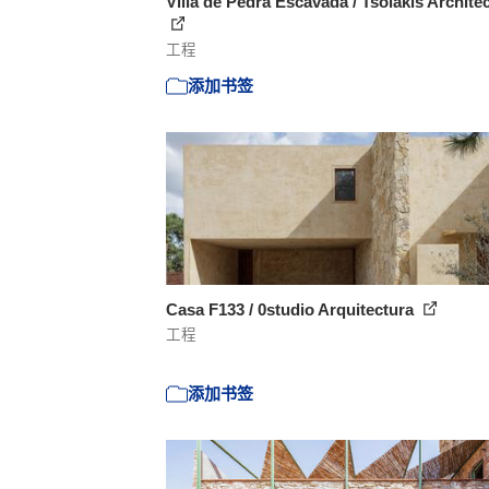
Villa de Pedra Escavada / Tsolakis Archite
工程
添加书签
Casa F133 / 0studio Arquitectura
工程
添加书签