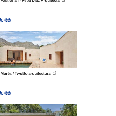
Pastrana I / Pepa Díaz Arquitecta
加书签
 Marés / TwoBo arquitectura
加书签