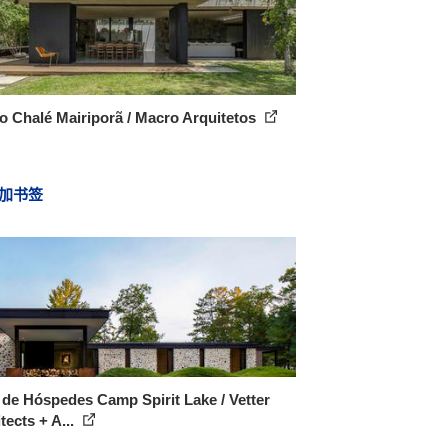
 Chalé Mairiporã / Macro Arquitetos
加书签
de Hóspedes Camp Spirit Lake / Vetter
tects + A...