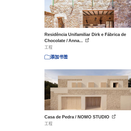
Residência Unifamiliar Dirk e Fábrica de
Chocolate / Anna...
工程
添加书签
Casa de Pedra / NOMO STUDIO
工程