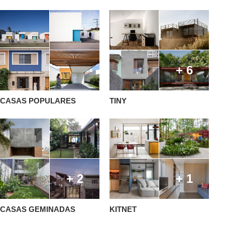
+ 6
CASAS POPULARES
TINY
+ 2
+ 1
CASAS GEMINADAS
KITNET