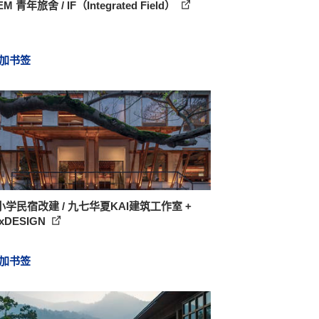
M 青年旅舍 / IF（Integrated Field）
加书签
学民宿改建 / 九七华夏KAI建筑工作室 +
OxDESIGN
加书签