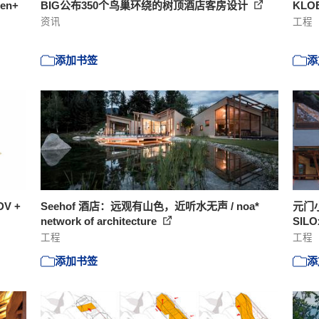
ren+
BIG公布350个鸟巢环绕的树顶酒店客房设计
KLOE
资讯
工程
添加书签
添
V +
Seehof 酒店：远观有山色，近听水无声 / noa*
元门小
network of architecture
SIL
工程
工程
添加书签
添