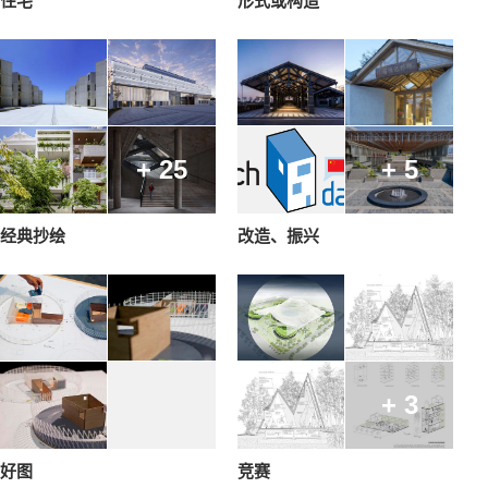
住宅
形式或构造
+ 25
+ 5
经典抄绘
改造、振兴
+ 3
好图
竞赛