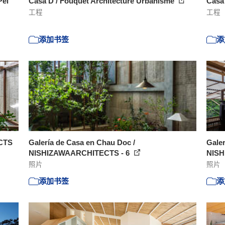
Pei
Casa D / Fouquet Architecture Urbanisme
Casa
工程
工程
添加书签
添
CTS
Galería de Casa en Chau Doc /
Galer
NISHIZAWAARCHITECTS - 6
NISH
照片
照片
添加书签
添