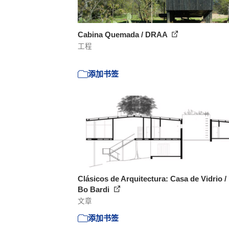
Cabina Quemada / DRAA
工程
添加书签
Clásicos de Arquitectura: Casa de Vidrio /
Bo Bardi
文章
添加书签