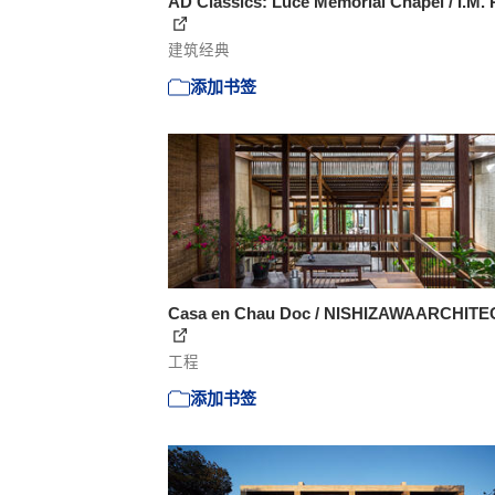
AD Classics: Luce Memorial Chapel / I.M. 
建筑经典
添加书签
Casa en Chau Doc / NISHIZAWAARCHITE
工程
添加书签