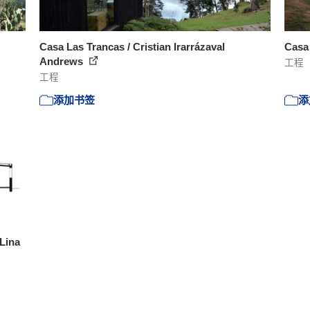
Casa Las Trancas / Cristian Irarrázaval
Casa 
Andrews
工程
工程
添加书签
添
 Lina