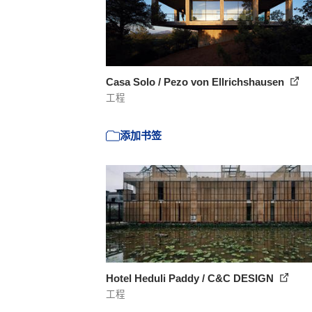
Casa Solo / Pezo von Ellrichshausen
工程
添加书签
Hotel Heduli Paddy / C&C DESIGN
工程