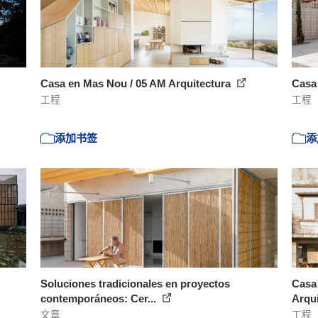
Casa en Mas Nou / 05 AM Arquitectura
Casa 
工程
工程
添加书签
添
Soluciones tradicionales en proyectos
Casa 
contemporáneos: Cer...
Arqu
文章
工程