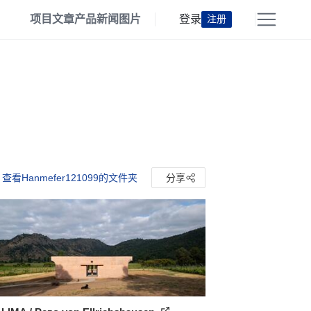
项目
文章
产品
新闻
图片
登录
注册
查看Hanmefer121099的文件夹
分享