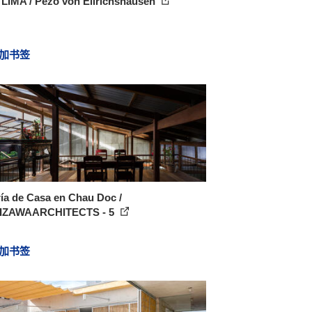
 LIMA / Pezo von Ellrichshausen
加书签
ía de Casa en Chau Doc /
IZAWAARCHITECTS - 5
加书签