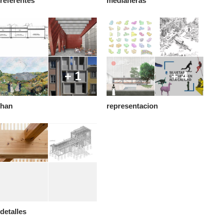
referentes
medianeras
+ 1
+ 4
han
representacion
detalles