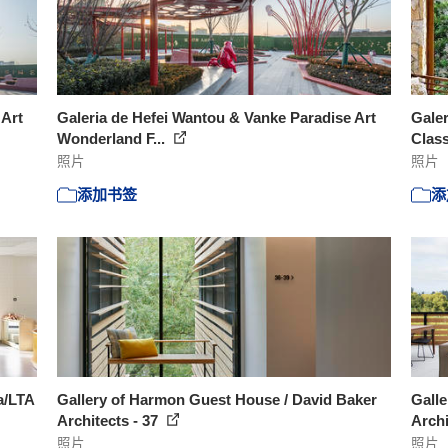
 Art
Galeria de Hefei Wantou & Vanke Paradise Art
Galer
Wonderland F...
Class
照片
照片
添加书签
添
a/LTA
Gallery of Harmon Guest House / David Baker
Galle
Architects - 37
Archi
照片
照片