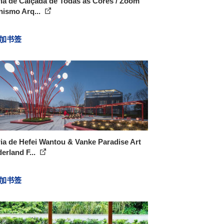
ia de Calçada de Todas as Cores / Zoom
nismo Arq...
加书签
ia de Hefei Wantou & Vanke Paradise Art
rland F...
加书签