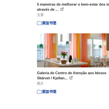
5 maneiras de melhorar o bem-estar dos i
através de ...
文章
添加书签
Galeria de Centro de Atenção aos Idosos
Skärvet / Kjellan...
照片
添加书签