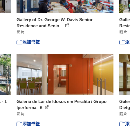
Gallery of Dr. George W. Davis Senior
Galle
Residence and Senio...
Resid
照片
照片
添加书签
添
 - 1
Galeria de Lar de Idosos em Perafita / Grupo
Galer
Iperforma - 6
Dietg
照片
照片
添加书签
添