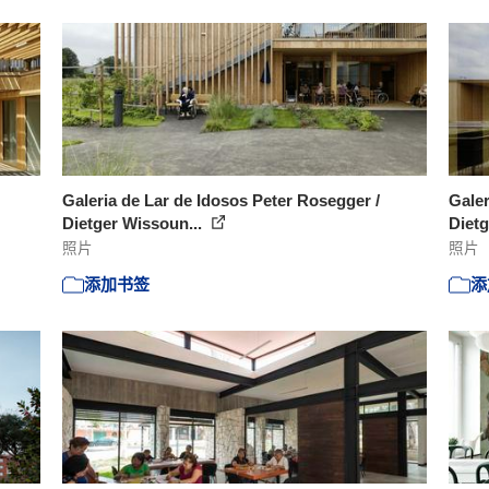
Galeria de Lar de Idosos Peter Rosegger /
Galer
Dietger Wissoun...
Dietg
照片
照片
添加书签
添