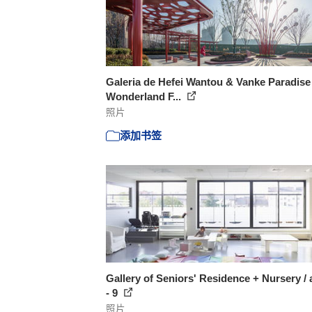
Galeria de Hefei Wantou & Vanke Paradise
Wonderland F...
照片
添加书签
Gallery of Seniors' Residence + Nursery / 
- 9
照片