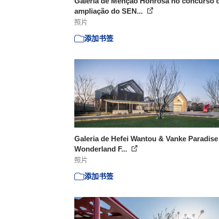
Galeria de Menção Honrosa no concurso 
ampliação do SEN...
照片
添加书签
Galeria de Hefei Wantou & Vanke Paradise
Wonderland F...
照片
添加书签