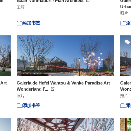
de
Baan Nonthaburi / Plan Architect
Galer
Urba
工程
照片
添加书签
添
 Art
Galeria de Hefei Wantou & Vanke Paradise Art
Galer
Wonderland F...
Wonde
照片
照片
添加书签
添