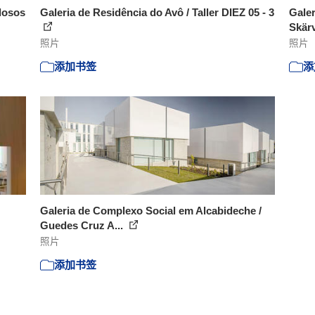
dosos
Galeria de Residência do Avô / Taller DIEZ 05 - 3
Galer
Skärv
照片
照片
添加书签
添
Galeria de Complexo Social em Alcabideche /
Guedes Cruz A...
照片
添加书签