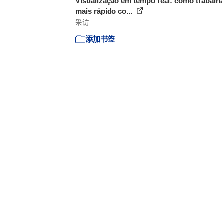
Visualização em tempo real: como trabalh
mais rápido co...
采访
添加书签