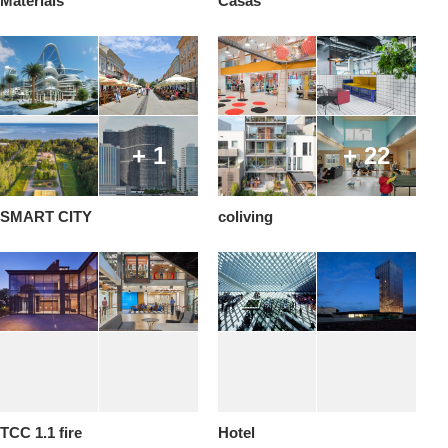
Materiais
Casas
+ 1
+ 22
SMART CITY
coliving
TCC 1.1 fire
Hotel