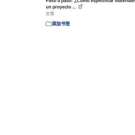
Paso a paso: ¿Cómo especificar materiale
un proyecto ...
文章
添加书签