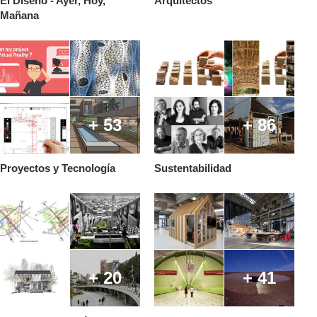
El Diseño - Ayer, Hoy,
Arquitectos
Mañana
+ 53
+ 86
Proyectos y Tecnología
Sustentabilidad
+ 20
+ 41