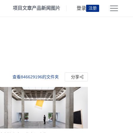
项目
文章
产品
新闻
图片
登录
注册
查看846629196的文件夹
分享