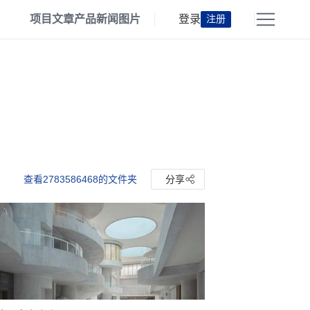
项目
文章
产品
新闻
图片
登录
注册
查看2783586468的文件夹
分享