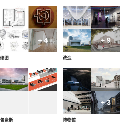
+ 4
+ 9
绘图
改造
+ 3
包豪斯
博物馆