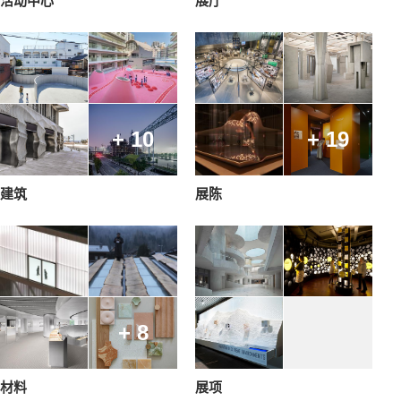
活动中心
展厅
+ 10
+ 19
建筑
展陈
+ 8
材料
展项