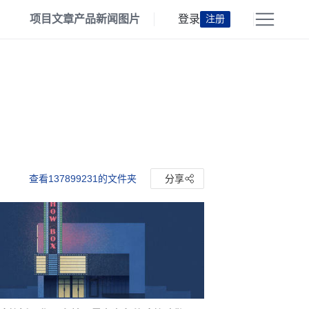
项目
文章
产品
新闻
图片
登录
注册
查看137899231的文件夹
分享