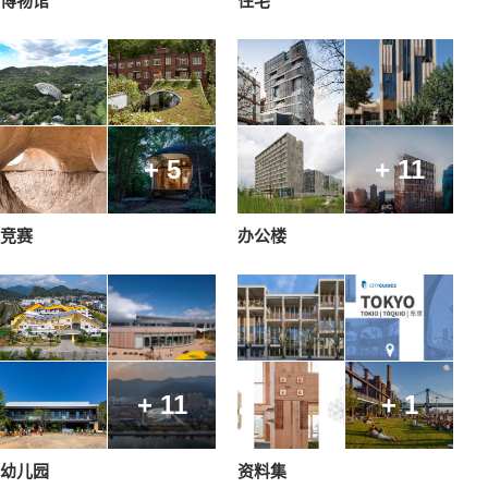
博物馆
住宅
+ 5
+ 11
竞赛
办公楼
+ 11
+ 1
幼儿园
资料集