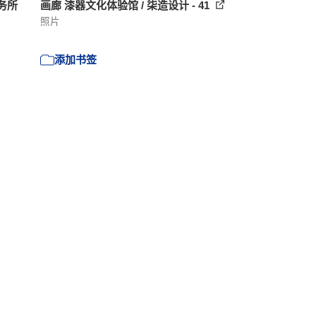
事务所
画廊 漆器文化体验馆 / 柒造设计 - 41
照片
添加书签