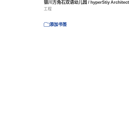
银川方角石双语幼儿园 / hyperStiy Architec
工程
添加书签