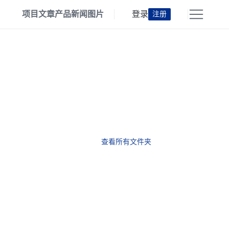
项目
文章
产品
新闻
图片
登录
注册
查看所有文件夹