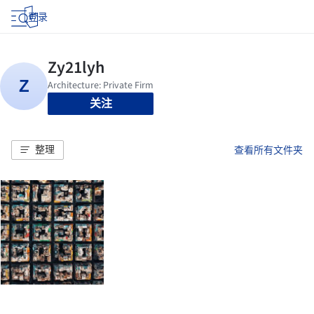
登录
关注
整理
查看所有文件夹