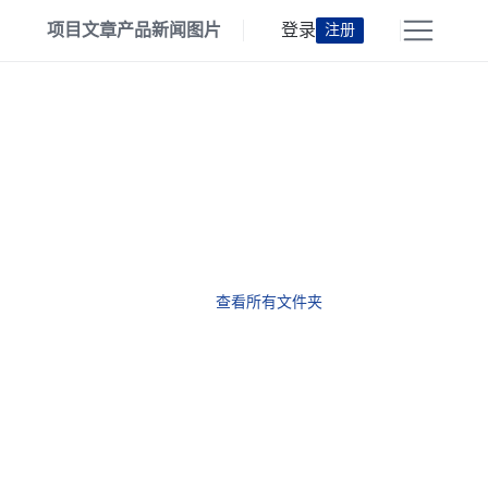
项目
文章
产品
新闻
图片
登录
注册
查看所有文件夹