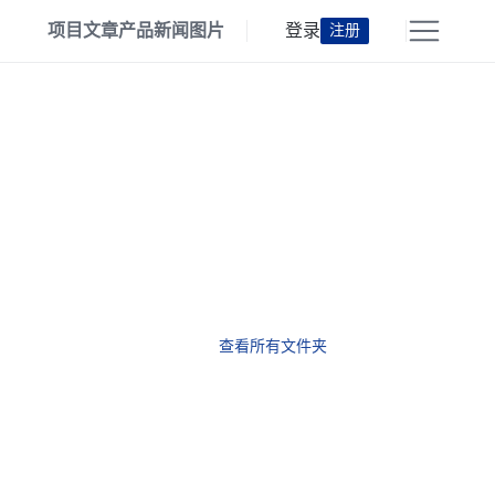
项目
文章
产品
新闻
图片
登录
注册
查看所有文件夹