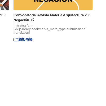
d” /
Convocatoria Revista Materia Arquitectura 23:
Negación
[missing "zh-
CN.jslibrary.bookmarks_meta_type.submissions"
translation]
添加书签