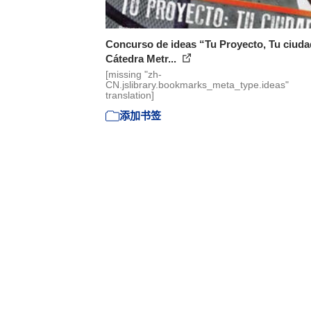
Concurso de ideas “Tu Proyecto, Tu ciuda
Cátedra Metr...
[missing "zh-
CN.jslibrary.bookmarks_meta_type.ideas"
translation]
添加书签