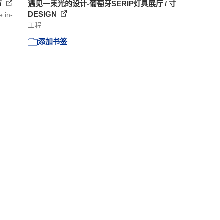
节
遇见一束光的设计-葡萄牙SERIP灯具展厅 / 寸
DESIGN
.in-
工程
添加书签