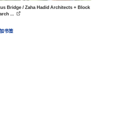
tus Bridge / Zaha Hadid Architects + Block
rch ...
加书签