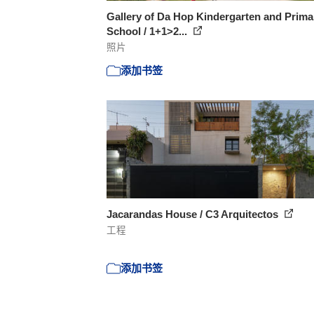
Gallery of Da Hop Kindergarten and Prima
School / 1+1>2...
照片
添加书签
Jacarandas House / C3 Arquitectos
工程
添加书签