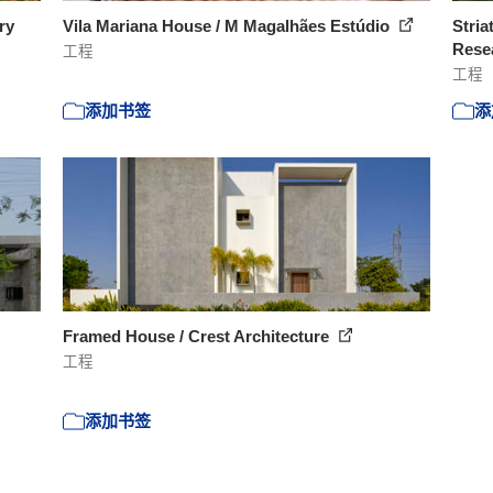
ry
Vila Mariana House / M Magalhães Estúdio
Stria
Resea
工程
工程
添加书签
添
Framed House / Crest Architecture
工程
添加书签