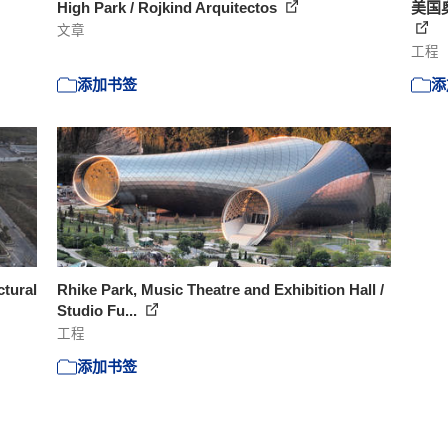
High Park / Rojkind Arquitectos
美国奥林
文章
工程
添加书签
添
ctural
Rhike Park, Music Theatre and Exhibition Hall /
Studio Fu...
工程
添加书签