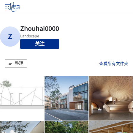
登录
关注
整理
查看所有文件夹