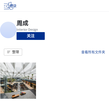
登录
关注
整理
查看所有文件夹