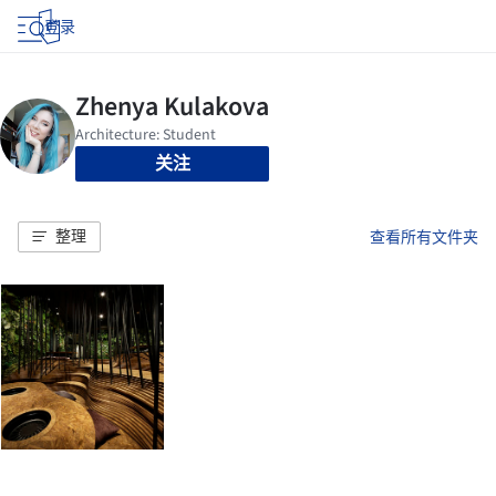
登录
关注
整理
查看所有文件夹