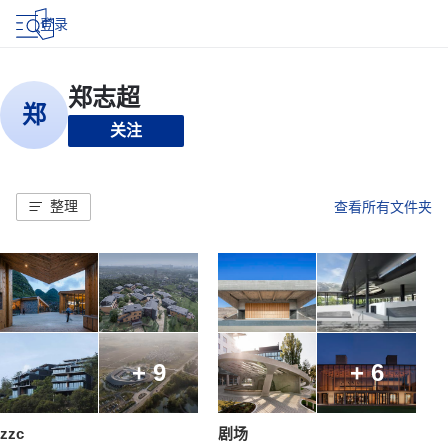
登录
关注
整理
查看所有文件夹
+ 9
+ 6
zzc
剧场